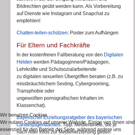
Bildrechten geübt werden kann. Als Vorbereitung
auf Dienste wie Instagram und Snapchat zu
empfehlen!
Chatten-teilen-schützen
: Poster zum Aufhängen
Für Eltern und Fachkräfte
In der kostenfreien Fallberatung von den
Digitalen
Helden
werden Pädagoginnen/Pädagogen,
Lehrkräfte und Schulsozialarbeitende
zu digitalen sexuellen Übergriffen beraten (z.B. zu
missbräuchlichem Sexting, Cybergrooming,
Transphobie oder
ungewollten pornografischen Inhalten im
Klassenchat).
Wir benutzen Cookies
Bayerischer Erziehungsratgeber des bayerischen
Wir nutzen Cookies auf unserer Website. Einige von ihnen sind
Landesjugendamtes
. Tipp: Medienbriefe, die je
essenziell für den Betrieb der Seite, während andere uns
nach Alter Infos zur Medienerziehung geben