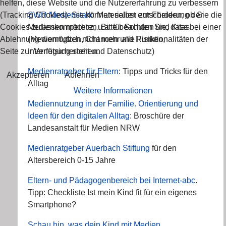
helfen, diese Website und die Nutzererfahrung zu verbessern
(Tracking Cookies). Sie können selbst entscheiden, ob Sie die
SWR Medienstark
: Materialien zur Förderung der
Cookies zulassen möchten. Bitte beachten Sie, dass bei einer
Medienkompetenz, u.a. für Schulen und Kitas
Ablehnung womöglich nicht mehr alle Funktionalitäten der
(Mediennutzen, Chancen und Risiken,
Seite zur Verfügung stehen.
Internetsicherheit und Datenschutz)
Medienratgeber für Eltern
: Tipps und Tricks für den
Akzeptieren
Ablehnen
Alltag
Weitere Informationen
Mediennutzung in der Familie. Orientierung und
Ideen für den digitalen Alltag
: Broschüre der
Landesanstalt für Medien NRW
Medienratgeber Auerbach Stiftung
für den
Altersbereich 0-15 Jahre
Eltern- und Pädagogenbereich bei Internet-abc
.
Tipp: Checkliste Ist mein Kind fit für ein eigenes
Smartphone?
Schau hin, was dein Kind mit Medien